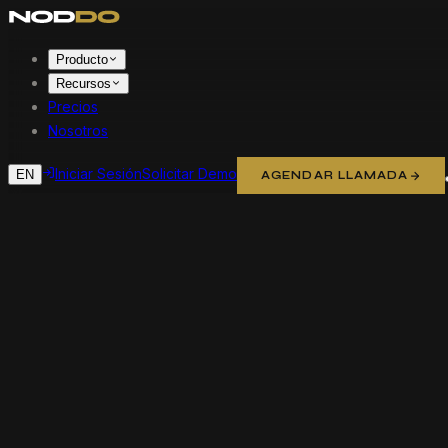
Producto
Recursos
Precios
Nosotros
Iniciar Sesión
Solicitar Demo
EN
AGENDAR LLAMADA
Mejores Prácticas
8 min
12 Mar 2026