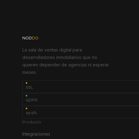
Análisis
Por qué el inventario en tiempo real vende más que PDFs estáticos
NOD
DO
La sala de ventas digital para
desarrolladores inmobiliarios que no
quieren depender de agencias ni esperar
meses.
SSL
GDPR
99.9%
Producto
Integraciones